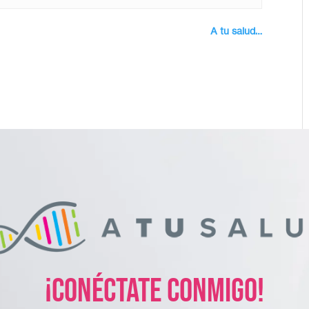
A tu salud…
¡Conéctate conmigo!