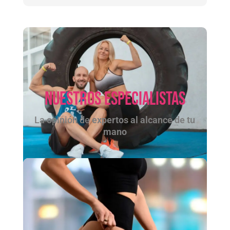
Nuestros Especialistas
La opinión de
expertos al alcance de tu
mano
Envejecimiento muscular: diferencias entre
hombres y mujeres
Estas diferencias, mediadas por factores hormonales y
metabólicos, determinan cómo hombres y mujeres
mantienen su funcionalidad física con el paso...