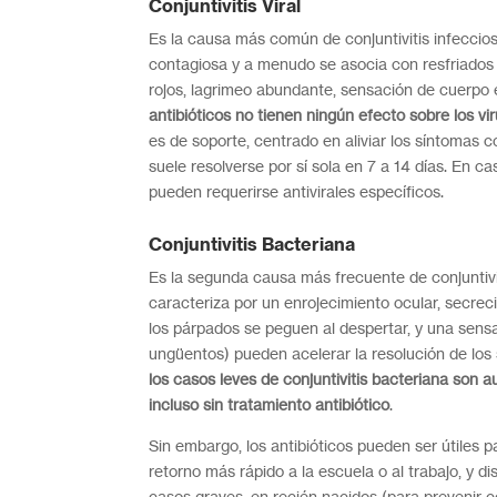
Conjuntivitis Viral
Es la causa más común de conjuntivitis infeccio
contagiosa y a menudo se asocia con resfriados o
rojos, lagrimeo abundante, sensación de cuerpo 
antibióticos no tienen ningún efecto sobre los vi
es de soporte, centrado en aliviar los síntomas co
suele resolverse por sí sola en 7 a 14 días. En ca
pueden requerirse antivirales específicos.
Conjuntivitis Bacteriana
Es la segunda causa más frecuente de conjuntivi
caracteriza por un enrojecimiento ocular, secre
los párpados se peguen al despertar, y una sensaci
ungüentos) pueden acelerar la resolución de los 
los casos leves de conjuntivitis bacteriana son au
incluso sin tratamiento antibiótico
.
Sin embargo, los antibióticos pueden ser útiles p
retorno más rápido a la escuela o al trabajo, y d
casos graves, en recién nacidos (para prevenir c