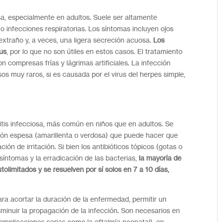
sa, especialmente en adultos. Suele ser altamente
 infecciones respiratorias. Los síntomas incluyen ojos
extraño y, a veces, una ligera secreción acuosa.
Los
rus
, por lo que no son útiles en estos casos. El tratamiento
n compresas frías y lágrimas artificiales. La infección
sos muy raros, si es causada por el virus del herpes simple,
tis infecciosa, más común en niños que en adultos. Se
ción espesa (amarillenta o verdosa) que puede hacer que
ón de irritación. Si bien los antibióticos tópicos (gotas o
síntomas y la erradicación de las bacterias,
la mayoría de
tolimitados y se resuelven por sí solos en 7 a 10 días,
ara acortar la duración de la enfermedad, permitir un
isminuir la propagación de la infección. Son necesarios en
omplicaciones serias como la oftalmía neonatal), en