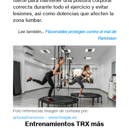
fuerte para mantener una postura corporal
correcta durante todo el ejercicio y evitar
lesiones, así como dolencias que afecten la
zona lumbar.
Lee también…
Flavonoides protegen contra el mal de
Parkinson
Foto referencial: Imagen de cortesía por:
artursafronovvvv – www.freepik.es
Entrenamientos TRX más