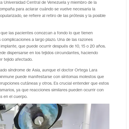
 la Universidad Central de Venezuela y miembro de la
compaña para aclarar cuándo se vuelve necesaria la
larizado, se refiere al retiro de las prótesis y la posible
e que las pacientes conozcan a fondo lo que tienen
s complicaciones a largo plazo. Una de las razones
l implante, que puede ocurrir después de 10, 15 o 20 años.
ede dispersarse en los tejidos circundantes, haciendo
r tejido afectado.
mado síndrome de Asia, aunque el doctor Ortega Lara
utoinmune puede manifestarse con síntomas molestos que
, erupciones cutáneas y otros. Es crucial entender que estos
amarios, ya que reacciones similares pueden ocurrir con
s en el cuerpo.