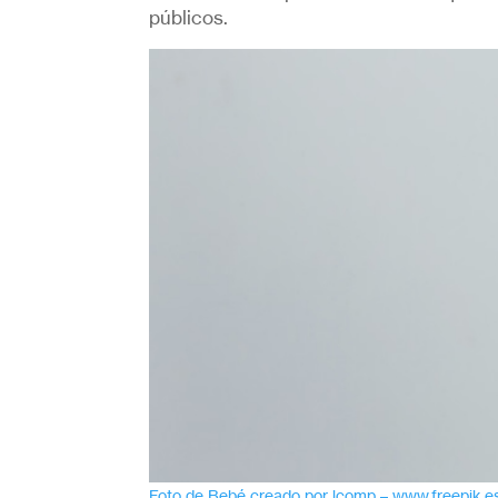
públicos.
Foto de Bebé creado por jcomp – www.freepik.e