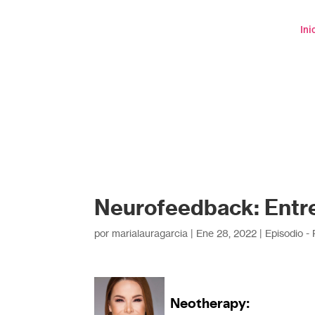
Ini
Neurofeedback: Entr
por
marialauragarcia
|
Ene 28, 2022
|
Episodio -