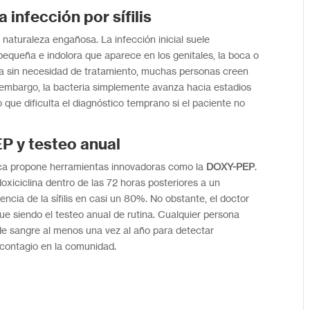
a infección
por sífilis
u naturaleza engañosa. La infección inicial suele
pequeña e indolora que aparece en los genitales, la boca o
la sin necesidad de tratamiento, muchas personas creen
embargo, la bacteria simplemente avanza hacia estadios
 que dificulta el diagnóstico temprano si el paciente no
P y testeo anual
ica propone herramientas innovadoras como la
DOXY-PEP
.
doxiciclina dentro de las 72 horas posteriores a un
encia de la sífilis en casi un 80%. No obstante, el doctor
ue siendo el testeo anual de rutina. Cualquier persona
e sangre al menos una vez al año para detectar
 contagio en la comunidad.