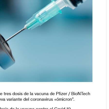
e tres dosis de la vacuna de Pfizer / BioNTech
eva variante del coronavirus «ómicron”.
osis de la vacuna contra el Covid-19