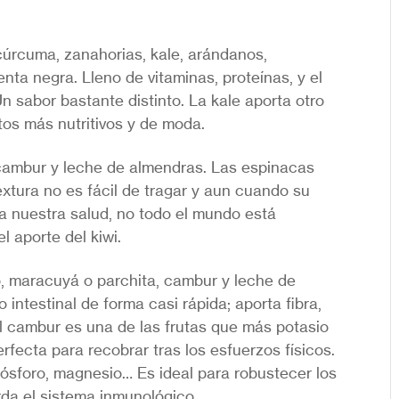
cúrcuma, zanahorias, kale, arándanos,
nta negra. Lleno de vitaminas, proteínas, y el
n sabor bastante distinto. La kale aporta otro
tos más nutritivos y de moda.
 cambur y leche de almendras. Las espinacas
extura no es fácil de tragar y aun cuando su
ra nuestra salud, no todo el mundo está
l aporte del kiwi.
, maracuyá o parchita, cambur y leche de
 intestinal de forma casi rápida; aporta fibra,
El cambur es una de las frutas que más potasio
rfecta para recobrar tras los esfuerzos físicos.
 fósforo, magnesio… Es ideal para robustecer los
da el sistema inmunológico.