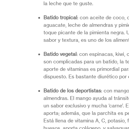
la leche que te guste.
Batido tropical
: con aceite de coco, 
aguacate, leche de almendras y pimie
toque picante de la pimienta negra. U
sabor y textura, es uno de los alimen
Batido vegetal
: con espinacas, kiwi,
son complicadas para un batido, la t
aporte de vitaminas es primordial pa
dispuesto. Es bastante diurético por e
Batido de los deportistas
: con mango
almendras. El mango ayuda al tránsito
un sabor exclusivo y mucha ‘carne’. 
aporta; además, que la parchita es pe
Está llena de vitamina A, C, potasio,
huesos, aporta colágeno, y salvaguar