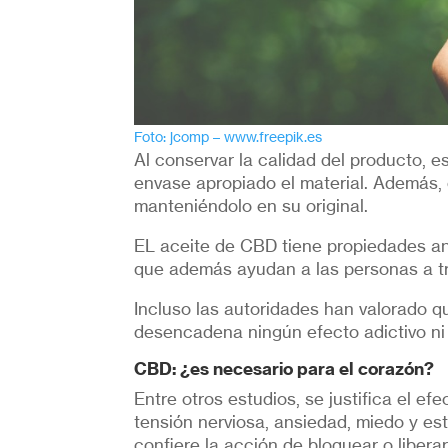
Foto: jcomp – www.freepik.es
Al conservar la calidad del producto, 
envase apropiado el material. Además, e
manteniéndolo en su original.
EL aceite de CBD tiene propiedades ant
que además ayudan a las personas a tra
Incluso las autoridades han valorado q
desencadena ningún efecto adictivo ni 
CBD: ¿es necesario para el corazón?
Entre otros estudios, se justifica el ef
tensión nerviosa, ansiedad, miedo y est
confiere la acción de bloquear o liber