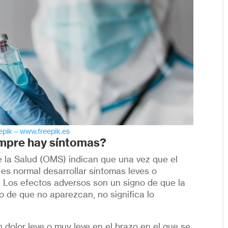
epik – www.freepik.es
empre hay síntomas?
e la Salud (OMS) indican que una vez que el
es normal desarrollar síntomas leves o
 Los efectos adversos son un signo de que la
 de que no aparezcan, no significa lo
 dolor leve o muy leve en el brazo en el que se