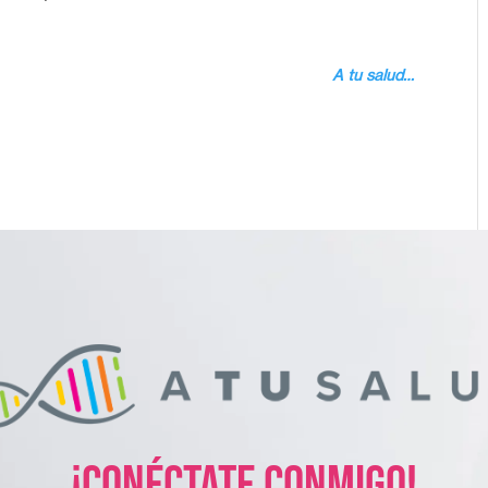
A tu salud…
¡Conéctate conmigo!