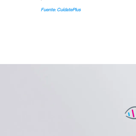
Fuente: CuídatePlus